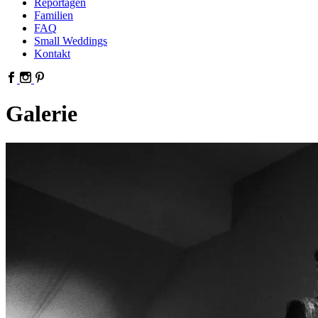
Reportagen
Familien
FAQ
Small Weddings
Kontakt
Galerie